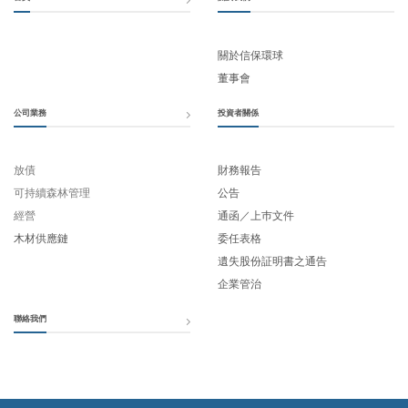
關於信保環球
董事會
公司業務
投資者關係
放債
財務報告
可持續森林管理
公告
經營
通函／上巿文件
木材供應鏈
委任表格
遺失股份証明書之通告
企業管治
聯絡我們