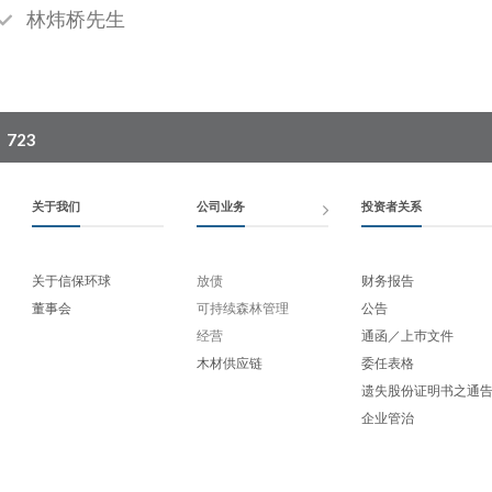
林炜桥先生
723
关于我们
公司业务
投资者关系
关于信保环球
放债
财务报告
董事会
可持续森林管理
公告
经营
通函／上巿文件
木材供应链
委任表格
遗失股份证明书之通
企业管治